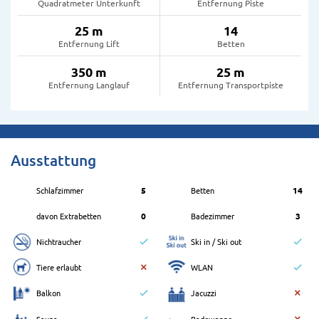
Quadratmeter Unterkunft
Entfernung Piste
25 m
14
Entfernung Lift
Betten
350 m
25 m
Entfernung Langlauf
Entfernung Transportpiste
Ausstattung
Schlafzimmer
5
Betten
14
davon Extrabetten
0
Badezimmer
3
Nichtraucher
Ski in / Ski out
Tiere erlaubt
WLAN
Balkon
Jacuzzi
Sauna
Badewanne