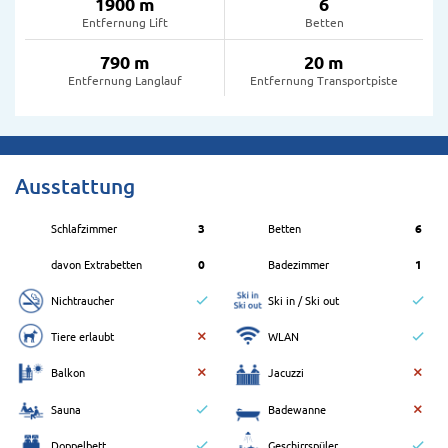
1900 m
6
Entfernung Lift
Betten
790 m
20 m
Entfernung Langlauf
Entfernung Transportpiste
Ausstattung
Schlafzimmer
3
Betten
6
davon Extrabetten
0
Badezimmer
1
Nichtraucher
Ski in / Ski out
Tiere erlaubt
WLAN
Balkon
Jacuzzi
Sauna
Badewanne
Doppelbett
Geschirrspüler