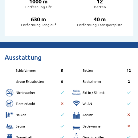
1000 m
12
Entfernung Lift
Betten
630 m
40 m
Entfernung Langlauf
Entfernung Transportpiste
Ausstattung
Schlafzimmer
5
Betten
12
davon Extrabetten
0
Badezimmer
2
Nichtraucher
Ski in / Ski out
Tiere erlaubt
WLAN
Balkon
Jacuzzi
Sauna
Badewanne
Doppelbett
Geschirrspüler